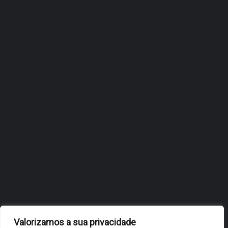
ÓBIDOS REFORÇA
ESTRATÉGIA DE
INTERNACIONALIZAÇÃO DO
FÓLIO NA 24ª EDIÇÃO DA
FLIP, NO BRASIL
JULHO 27, 2026
OBIDOS.PT
NOTÍCIAS DE ÓBIDOS
Valorizamos a sua privacidade