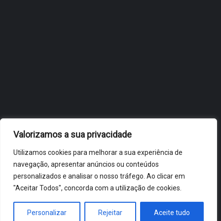
OBIDOS.PT
NOTÍCIAS DE ÓBIDOS
Valorizamos a sua privacidade
Utilizamos cookies para melhorar a sua experiência de
navegação, apresentar anúncios ou conteúdos
personalizados e analisar o nosso tráfego. Ao clicar em
"Aceitar Todos", concorda com a utilização de cookies.
ÓBIDOS 2026 ® ALL RIGHTS RESERVED
Personalizar
Rejeitar
Aceite tudo
HOME
NOTÍCIAS
VÍDEOS