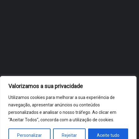
OBIDOS.PT
NOTÍCIAS DE ÓBIDOS
Valorizamos a sua privacidade
Utilizamos cookies para melhorar a sua experiência de
navegação, apresentar anúncios ou conteúdos
personalizados e analisar o nosso tráfego. Ao clicar em
"Aceitar Todos", concorda com a utilização de cookies.
ÓBIDOS 2026 ® ALL RIGHTS RESERVED
Personalizar
Rejeitar
Aceite tudo
HOME
NOTÍCIAS
VÍDEOS