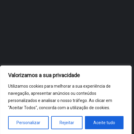
OBIDOS.PT
NOTÍCIAS DE ÓBIDOS
Valorizamos a sua privacidade
Utilizamos cookies para melhorar a sua experiência de
navegação, apresentar anúncios ou conteúdos
personalizados e analisar o nosso tráfego. Ao clicar em
"Aceitar Todos", concorda com a utilização de cookies.
ÓBIDOS 2026 ® ALL RIGHTS RESERVED
Personalizar
Rejeitar
Aceite tudo
HOME
NOTÍCIAS
VÍDEOS