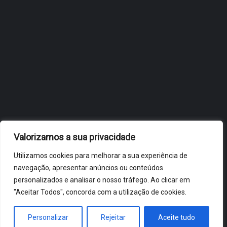
OBIDOS.PT
NOTÍCIAS DE ÓBIDOS
Valorizamos a sua privacidade
Utilizamos cookies para melhorar a sua experiência de
navegação, apresentar anúncios ou conteúdos
personalizados e analisar o nosso tráfego. Ao clicar em
"Aceitar Todos", concorda com a utilização de cookies.
ÓBIDOS 2026 ® ALL RIGHTS RESERVED
Personalizar
Rejeitar
Aceite tudo
HOME
NOTÍCIAS
VÍDEOS