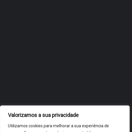
ESTRATÉGIA DE
INTERNACIONALIZAÇÃO DO
FÓLIO NA 24ª EDIÇÃO DA
FLIP, NO BRASIL
JULHO 27, 2026
OBIDOS.PT
NOTÍCIAS DE ÓBIDOS
Valorizamos a sua privacidade
Utilizamos cookies para melhorar a sua experiência de