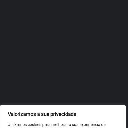
ÓBIDOS REFORÇA
ESTRATÉGIA DE
INTERNACIONALIZAÇÃO DO
FÓLIO NA 24ª EDIÇÃO DA
FLIP, NO BRASIL
JULHO 27, 2026
OBIDOS.PT
NOTÍCIAS DE ÓBIDOS
Valorizamos a sua privacidade
Utilizamos cookies para melhorar a sua experiência de