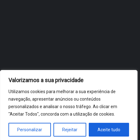
OBIDOS.PT
NOTÍCIAS DE ÓBIDOS
Valorizamos a sua privacidade
Utilizamos cookies para melhorar a sua experiência de
navegação, apresentar anúncios ou conteúdos
personalizados e analisar o nosso tráfego. Ao clicar em
"Aceitar Todos", concorda com a utilização de cookies.
ÓBIDOS 2026 ® ALL RIGHTS RESERVED
Personalizar
Rejeitar
Aceite tudo
HOME
NOTÍCIAS
VÍDEOS