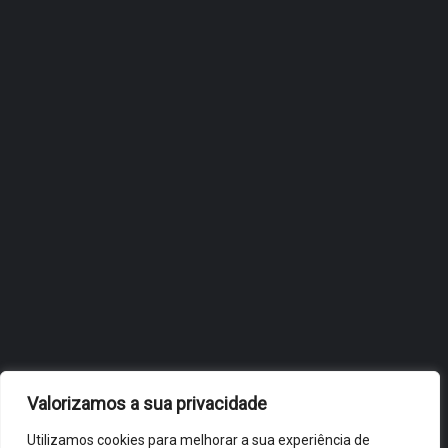
ÓBIDOS REFORÇA
ESTRATÉGIA DE
INTERNACIONALIZAÇÃO DO
FÓLIO NA 24ª EDIÇÃO DA
FLIP, NO BRASIL
JULHO 27, 2026
OBIDOS.PT
NOTÍCIAS DE ÓBIDOS
Valorizamos a sua privacidade
Utilizamos cookies para melhorar a sua experiência de