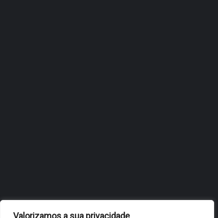
ÓBIDOS REFORÇA
ESTRATÉGIA DE
INTERNACIONALIZAÇÃO DO
FÓLIO NA 24ª EDIÇÃO DA
FLIP, NO BRASIL
JULHO 27, 2026
OBIDOS.PT
NOTÍCIAS DE ÓBIDOS
Valorizamos a sua privacidade