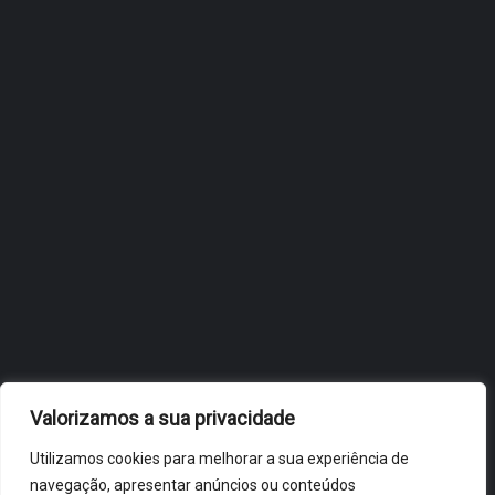
INTERNACIONALIZAÇÃO DO
FÓLIO NA 24ª EDIÇÃO DA
FLIP, NO BRASIL
JULHO 27, 2026
OBIDOS.PT
NOTÍCIAS DE ÓBIDOS
Valorizamos a sua privacidade
Utilizamos cookies para melhorar a sua experiência de
navegação, apresentar anúncios ou conteúdos