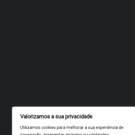
GRUPO CORAL DO ARELHO
ORGANIZA I ENCONTRO DE
COROS POPULARES
Valorizamos a sua privacidade
Utilizamos cookies para melhorar a sua experiência de
navegação, apresentar anúncios ou conteúdos