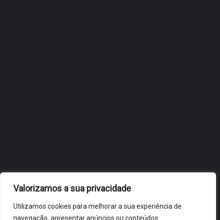
ESTRATÉGIA DE
INTERNACIONALIZAÇÃO DO
FÓLIO NA 24ª EDIÇÃO DA
FLIP, NO BRASIL
JULHO 27, 2026
OBIDOS.PT
NOTÍCIAS DE ÓBIDOS
Valorizamos a sua privacidade
Utilizamos cookies para melhorar a sua experiência de
navegação, apresentar anúncios ou conteúdos