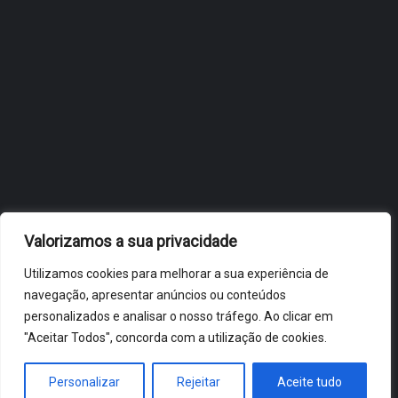
OBIDOS.PT
NOTÍCIAS DE ÓBIDOS
Valorizamos a sua privacidade
Utilizamos cookies para melhorar a sua experiência de
navegação, apresentar anúncios ou conteúdos
personalizados e analisar o nosso tráfego. Ao clicar em
"Aceitar Todos", concorda com a utilização de cookies.
ÓBIDOS 2026 ® ALL RIGHTS RESERVED
Personalizar
Rejeitar
Aceite tudo
HOME
NOTÍCIAS
VÍDEOS