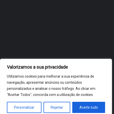
OBIDOS.PT
NOTÍCIAS DE ÓBIDOS
Valorizamos a sua privacidade
Utilizamos cookies para melhorar a sua experiência de
navegação, apresentar anúncios ou conteúdos
personalizados e analisar o nosso tráfego. Ao clicar em
"Aceitar Todos", concorda com a utilização de cookies.
ÓBIDOS 2026 ® ALL RIGHTS RESERVED
Personalizar
Rejeitar
Aceite tudo
HOME
NOTÍCIAS
VÍDEOS